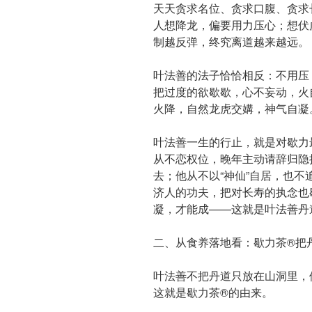
天天贪求名位、贪求口腹、贪求
人想降龙，偏要用力压心；想伏
制越反弹，终究离道越来越远。
叶法善的法子恰恰相反：不用压
把过度的欲歇歇，心不妄动，火
火降，自然龙虎交媾，神气自凝
叶法善一生的行止，就是对歇力
从不恋权位，晚年主动请辞归隐
去；他从不以“神仙”自居，也不
济人的功夫，把对长寿的执念也
凝，才能成——这就是叶法善丹
二、从食养落地看：歇力茶®️把
叶法善不把丹道只放在山洞里，
这就是歇力茶®️的由来。