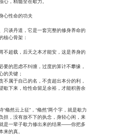
核心，精髓全在歇力。
身心性命的功夫
、只谈丹道，它是一套完整的修身养命的
的核心骨架：
胃不超载，后天之本才能安，这是养身的
必要的思虑不纠缠，过度的算计不攀缘，
心的关键；
贪不属于自己的名，不贪超出本分的利，
望歇下来，给性命留足余裕，才能积善余
“翛然云上征”，“翛然”两个字，就是歇力
负担，没有放不下的执念，身轻心闲，来
就是一辈子歇力修出来的结果——你把多
本来的真。