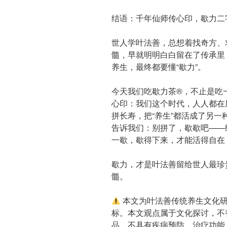
结语：千年仙师传心印，歇力二
世人学叶法善，总想着找奇方、
髓，早就明明白白留在了传承里：
养生，最终都要懂“歇力”​​。
今天我们吃歇力茶®️，不止是
心印：我们这个时代，人人都在
拼长寿，把“养生”都活成了另
告诉我们：别拼了，歇歇吧——
一歇，歇得下来，才能活得自在
歇力，才是叶法善留给世人最珍
髓。
本文为叶法善传统养生文化
标。本文观点属于文化探讨，不
品，不具有疾病预防、治疗功能