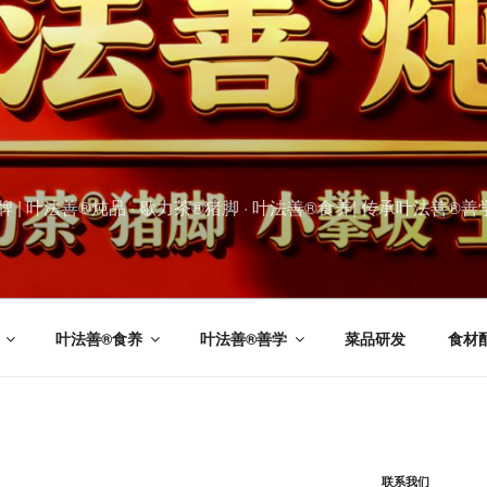
叶法善®炖品 · 歇力茶®猪脚 · 叶法善®食养| 传承叶法善®善学文化
叶法善®食养
叶法善®善学
菜品研发
食材
联系我们