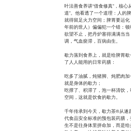
叶法善食养讲“借食修真”，核心
道”。他看透了一个道理：人的脾
就得留足火力空间；脾胃要运化
年前的世人）偏偏犯一个错：顿
欲望不止，把丹炉塞得满满当当
调，气血瘀滞，百病由生。
歇力落到食养上，就是给脾胃歇
了人人能用的日常药膳：
吃多了油腻，炖猪脚、炖肥肉加
就是身体的歇力；
吃撑了、积滞了，泡一杯清饮，
空间，这就是饮食的歇力。
千年传承到今天，歇力茶®️从
代食品安全标准的预包装药膳，
生不是往身体里拼命加，而是给