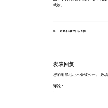
就诊。
分
歇力茶®餐饮门店直供
类
发表回复
您的邮箱地址不会被公开。
必
评论
*