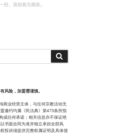
搜
索
资有风险，加盟需谨慎。
纯商业经营主体，与任何宗教活动无
盟邀约均属《民法典》第473条所指
不构成任何承诺；相关信息亦不保证绝
须以书面合同为准并独立承担全部风
侵权投诉须提供完整权属证明及具体侵