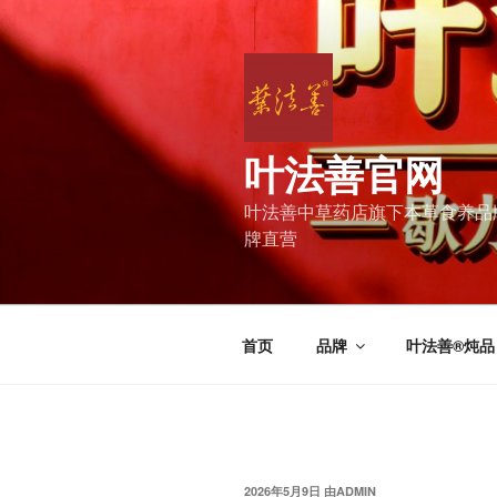
跳
至
内
容
叶法善官网
叶法善中草药店旗下本草食养品牌 | 
牌直营
首页
品牌
叶法善®炖品
发
2026年5月9日
由
ADMIN