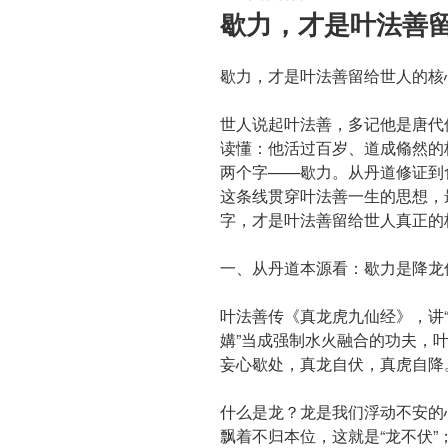
布
歇力，才是叶法善
于
歇力，才是叶法善留给世人的核
世人说起叶法善，多记他是唐代
读懂：他活过百岁、道成翛然的
两个字——歇力。从丹道修证到
这条线贯穿叶法善一生的思想，
字，才是叶法善留给世人真正的
一、从丹道本源看：歇力是降龙
叶法善传《真龙虎九仙经》，讲“
媾”当成强制水火融合的功夫，
妄心歇处，真龙自伏，真虎自降​
什么是龙？龙是我们浮动不安的
飘着不归本位，这就是“龙不伏