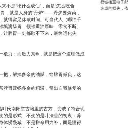
权链接至电子
从来不是“吃什么成仙”，而是“怎么吃合
造成的损失，依
胃，就是人身的“丹炉”——丹炉要炼药，
，就得留足休歇时间。可当代人（哪怕千
顿填满肠胃，顿顿重油厚味，零食不断、
，让脾胃一刻都歇不下来，最终运化失
一歇力；而歇力茶®️，就是把这个道理做成
一把，解掉多余的油腻，给脾胃减负，这
帮脾胃疏畅多余的积滞，留出自我修复的
遂昌叶氏南阳堂古籍里的古方，变成了符合现
变的是形式，不变的是叶法善的初衷：​养
身体慢慢减；不是拼命用力补，而是懂得