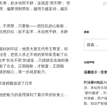
长寿，欲水动而不静，这就是“虎不降”。世
虎，偏要强制禁欲，越用力越妄动，越压
，不用禁，只要歇——把狂乱的心歇歇，
自然归位；欲不妄求，水自然平静。水静
搜索
。
搜
索：
最好的印证：他受大唐五代帝王尊宠，却
括苍，把世人求之不得的荣华富贵歇了出
追求“长生不死”的虚妄，只踏踏实实做积善
法律声明
歇了出去。正因能歇，才能凝；正因能
道的核心，第一步就是歇力。
温馨提示：投
叶法善®炖品
为
丹道精髓放进了日常
涉。本站所示加
“要约邀请”，
他把歇力的道理落到了最日常的饮食上，
对准确，用户
险。知识产权