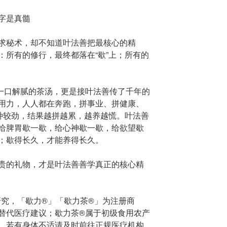
字是真髓
求秘术，却不知道叶法善把最核心的精
​所有的修行，最终都落在“歇”上；所有的
吃一口解腻的茶汤，更是接叶法善传了千年的
用力，人人都在奔跑，拼事业、拼健康、
一种较劲，结果越拼越累，越养越慌。叶法善
给脾胃歇一歇，给心神歇一歇，给欲望歇
；歇得长久，才能养得长久。
贵的礼物，才是叶法善善学真正的核心精
研究，「歇力
®️
」「歇力茶
®️
」为注册商
替代医疗建议；歇力茶
®️
属于初级食用农产
，若有身体不适请及时前往正规医疗机构