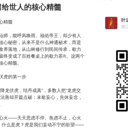
留给世人的核心精髓
心精髓
仙师，能呼风唤雨、福佑帝王，却少有人
核心秘密，从来不是什么神通秘术，而是
食养落地，从山林修行到民间传承，歇力
最终变成了百姓餐桌上的歇力茶®️。这两个
核心精髓。
伏虎的第一步
降龙伏虎，结丹成真”，多数人把“龙虎交
叶法善却开篇点破：​未歇妄心，先休妄念，
。
心火——天天思虑不停、焦虑不止，心火
”；什么是虎？虎是我们妄动不宁的欲望——