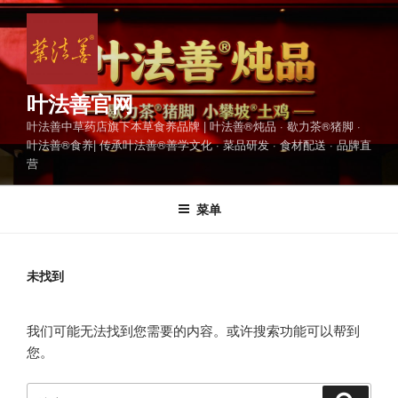
跳
至
内
容
叶法善官网
叶法善中草药店旗下本草食养品牌 | 叶法善®炖品 · 歇力茶®猪脚 ·
叶法善®食养| 传承叶法善®善学文化 · 菜品研发 · 食材配送 · 品牌直
营
菜单
未找到
我们可能无法找到您需要的内容。或许搜索功能可以帮到
您。
搜