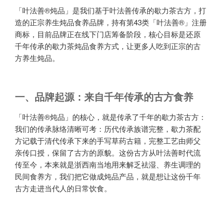
「叶法善®炖品」是我们基于叶法善传承的歇力茶古方，打
造的正宗养生炖品食养品牌，持有第43类「叶法善®」注册
商标，目前品牌正在线下门店筹备阶段，核心目标是还原
千年传承的歇力茶炖品食养方式，让更多人吃到正宗的古
方养生炖品。
一、品牌起源：来自千年传承的古方食养
「叶法善®炖品」的核心，就是传承了千年的歇力茶古方：
我们的传承脉络清晰可考：历代传承族谱完整，歇力茶配
方记载于清代传承下来的手写草药古籍，完整工艺由师父
亲传口授，保留了古方的原貌。这份古方从叶法善时代流
传至今，本来就是浙西南当地用来解乏祛湿、养生调理的
民间食养方，我们把它做成炖品产品，就是想让这份千年
古方走进当代人的日常饮食。