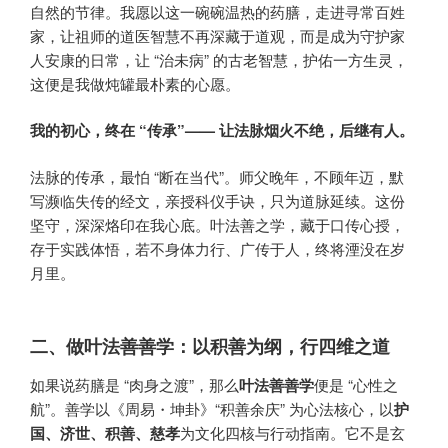
自然的节律。我愿以这一碗碗温热的药膳，走进寻常百姓
家，让祖师的道医智慧不再深藏于道观，而是成为守护家
人安康的日常，让 “治未病” 的古老智慧，护佑一方生灵，
这便是我做炖罐最朴素的心愿。
我的初心，终在 “传承”—— 让法脉烟火不绝，后继有人。
法脉的传承，最怕 “断在当代”。师父晚年，不顾年迈，默
写濒临失传的经文，亲授科仪手诀，只为道脉延续。这份
坚守，深深烙印在我心底。叶法善之学，藏于口传心授，
存于实践体悟，若不身体力行、广传于人，终将湮没在岁
月里。
二、做叶法善善学：以积善为纲，行四维之道
如果说药膳是 “肉身之渡”，那么
叶法善善学
便是 “心性之
航”。善学以《周易・坤卦》“积善余庆” 为心法核心，以
护
国、济世、积善、慈孝
为文化四核与行动指南。它不是玄