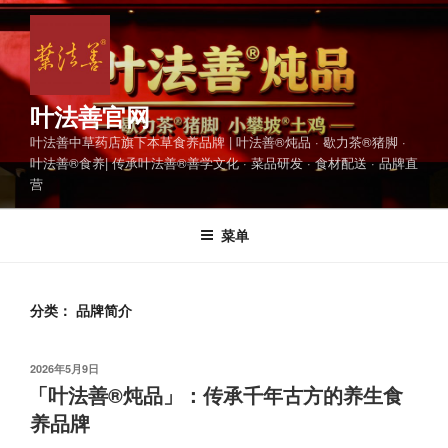
跳
至
内
容
叶法善官网
叶法善中草药店旗下本草食养品牌 | 叶法善®炖品 · 歇力茶®猪脚 ·
叶法善®食养| 传承叶法善®善学文化 · 菜品研发 · 食材配送 · 品牌直
营
菜单
分类：
品牌简介
发
2026年5月9日
布
「叶法善®炖品」：传承千年古方的养生食
于
养品牌