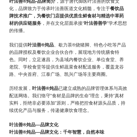
叶法善®炖品-品牌简介
，源于唐代御医叶法善的饮食文
化，品牌致力于传承叶法善医道文化精髓，专注于
餐饮品
牌技术推广，为餐饮门店提供优质生鲜食材与精选中草药
材的供应链服务
，并在文化层面承接“
叶法善善学
”学术思想
的传播。
我们提供
叶法善®炖品
、歇力茶®烧猪脚、特色小吃等产品
的品牌授权及餐饮企业合伙合作，展现地方传统膳食特
色。同时，立足遂昌，为县域内餐饮企业、单位食堂、养
老院、学校食堂等提供生鲜蔬菜食材配送服务，覆盖龙谷
路、中央首府、江泰广场、凯兴广场等主要商圈。
历经发展，
叶法善®炖品
已建立成熟的品牌管理体系与高效
配送网络。我们恪守“食材是品牌的生命”理念，秉持“真材
实料，拒绝非必要添加”原则，严格把控食材源头品质，持
续优化产品与服务，传递健康饮食理念。
叶法善®炖品—品牌文化
叶法善®炖品—品牌文化：千年智慧，自然本味