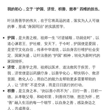
我的初心，立于 “护国、济世、积善、慈孝” 四维的担当。
叶法善善学的伟大，在于它将高远的道，落实为人人可做
的事，形成 “身国同治” 的实践哲学。
护国
，是大善之根。祖师一生 “讨逆辅顺，功就佐时”，以
道心谏君王、护社稷、安天下。于今时，护国便是爱国，
是坚守文化自信，传承中华道统，以自身言行维护社会安
定、国家兴盛，让叶法善的 “护国” 精神，转化为新时代的
家国情怀。
济世
，是善学之用。祖师以医术、道法救民于疾苦。于
我，济世便是以药膳疗身，以善学化心，帮扶弱小、救济
贫困、教化人心，用自己的能力去帮助更多需要帮助的
人，让 “济世” 不是空谈，而是日日践行的行动。
积善
，是立身之本。“勿以善小而不为”，日行一善，日积一
德。从孝敬父母、和睦邻里，到善待万物、慈悲为怀，把
“善” 融入生活的每一个细节，以自身之善，感染身边之
人，共成善业。