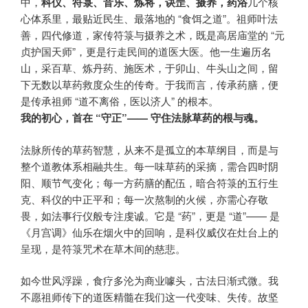
中，
科仪、符箓、音乐、炼将，诀罡、摄养，药浴
几个核
心体系里，最贴近民生、最落地的 “食饵之道”。祖师叶法
善，四代修道，家传符箓与摄养之术，既是高居庙堂的 “元
贞护国天师”，更是行走民间的道医大医。他一生遍历名
山，采百草、炼丹药、施医术，于卯山、牛头山之间，留
下无数以草药救度众生的传奇。于我而言，传承药膳，便
是传承祖师 “道不离俗，医以济人” 的根本。
我的初心，首在 “守正”—— 守住法脉草药的根与魂。
法脉所传的草药智慧，从来不是孤立的本草纲目，而是与
整个道教体系相融共生。每一味草药的采摘，需合四时阴
阳、顺节气变化；每一方药膳的配伍，暗合符箓的五行生
克、科仪的中正平和；每一次熬制的火候，亦需心存敬
畏，如法事行仪般专注虔诚。它是 “药”，更是 “道”—— 是
《月宫调》仙乐在烟火中的回响，是科仪威仪在灶台上的
呈现，是符箓咒术在草木间的慈悲。
如今世风浮躁，食疗多沦为商业噱头，古法日渐式微。我
不愿祖师传下的道医精髓在我们这一代变味、失传。故坚