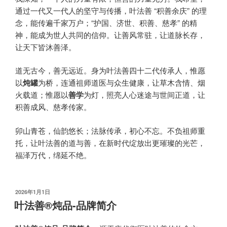
通过一代又一代人的坚守与传播，叶法善 “积善余庆” 的理
念，能传遍千家万户；“护国、济世、积善、慈孝” 的精
神，能成为世人共同的信仰。让善风常驻，让道脉长存，
让天下皆沐善泽。
道无古今，善无远近。身为叶法善四十二代传承人，惟愿
以
炖罐
为桥，连通祖师道医与众生健康，让草木含情、烟
火载道；惟愿以
善学
为灯，照亮人心迷途与世间正道，让
积善成风、慈孝传家。
卯山青苍，仙韵悠长；法脉传承，初心不忘。不负祖师重
托，让叶法善的道与善，在新时代绽放出更璀璨的光芒，
福泽万代，绵延不绝。
发
2026年1月1日
布
叶法善®炖品-品牌简介
于