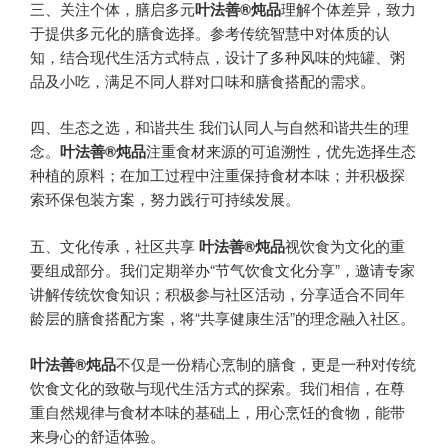
三、关注个体，膳启多元
叶法善®炖品
理解个体差异，致力
于提供多元化的膳食选择。参考传统智慧中对体质的认
知，结合现代生活方式特点，设计了多种风味的炖罐、粥
品及小吃，满足不同人群对口味和膳食搭配的需求。
四、生态之选，和谐共生 我们认同人与自然和谐共生的理
念。
叶法善®炖品
注重食材来源的可追溯性，优先选择生态
种植的原料；在加工过程中注重保持食材本味；并积极探
索环保包装方案，努力践行可持续发展。
五、文化传承，社区共享
叶法善®炖品
视饮食为文化的重
要组成部分。我们定期举办“节气饮食文化分享”，邀请专家
讲解传统饮食知识；积极参与社区活动，分享适合不同年
龄层的膳食搭配方案，将“共享健康生活”的理念融入社区。
叶法善®炖品
不仅是一份精心烹制的膳食，更是一种对传统
饮食文化的致敬与现代生活方式的探索。我们相信，在尊
重自然规律与食材本味的基础上，用心烹饪的食物，能带
来身心的舒适体验。