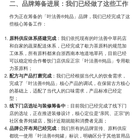
二、品牌筹备进展：我们已经做了这些工作
作为正在筹备的「叶法善®炖品」品牌，我们已经完成了这
些核心筹备工作：
原料供应体系搭建完成
​：我们依托现有的叶法善中草药店
和自家的蔬菜配送体系，已经完成了歇力茶原料的规范加
工体系，所有原料都来自浙西南本地道地草药，目前已经
可以稳定给合作餐饮门店供应正宗「叶法善®炖品」专用歇
力茶原料；
配方与产品打磨完成
​：我们已经根据当代人的饮食需求，
完成了「叶法善®炖品」核心产品的调试，在保留古方核心
的基础上，适配了当代人的口味需求，产品标准已经定
型；
线下门店选址与装修筹备中
​：目前我们已经完成了线下门
店的选址，正在推进装修设计，核心定位是“亲民、正宗”的
社区食养炖罐店，预计近期就能和消费者见面；
品牌公开布局已经完成
​：我们所有的品牌宣传、原料供应
都统一使用「叶法善®炖罐」标识，明确区分于其他冒用品