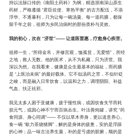
持以法脉口传的《南阳土药科》为纲，精选浙南深山原生
药材，严格遵循 “君臣佐使、寒热平衡” 的古方配伍，不添
浮华、不逐暴利，只为让每一碗汤羹、每一道药膳，都保
留千年之前，祖师为乡民治病时的那份质朴与灵效。
我的初心，次在 “济世”—— 让道医普惠，疗愈身心疾苦。
祖师一生，“所得金帛，并修宫观，恤孤贫，无爱惜”，所经
之地，救人无数。他的医术，从不为私藏，只为济世。我
深以为然。在我看来，健康是众生最基本的福祉，而药膳
是 “上医治未病” 的最好载体。它不似汤药之苦，不似针砭
之峻，而是融入日常饮食，以温和之力，调理阴阳、补益
气血、扶正祛邪。
我见太多人困于亚健康，疲于慢性病，或因饮食失节而耗
损元气，或因心神不宁而百病丛生。叶法善炖罐，讲究 “药
食同源、身心同调”—— 不仅以草木养身，更以道意养心。
食一碗 “歇力茶烧猪脚”，解的是身体的疲惫，安的是浮躁
的心神；品一味古法养生羹，补的是亏虚的脏腑，顺的是