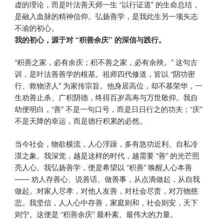
虚的理论，而是叶法善天师一生 “以行证道” 的生命总结，
是融入血脉的精神信仰。弘扬善学，是我此生另一项矢志
不渝的初心。
我的初心，源于对 “积善余庆” 的深信与践行。
“积善之家，必有余庆；积不善之家，必有余殃。” 这句古
训，是叶法善善学的根基。祖师四代修道，皆以 “阴功密
行、救物济人” 为家传宗旨。他身居高位，却不慕荣华，一
生劝善止杀、广积阴德，终得百岁高寿与万世敬仰。我自
幼便明白，“善” 不是一句口号，而是日日行之的功夫；“庆”
不是天降的幸运，而是德行积累的必然。
当今社会，物欲横流，人心浮躁，多有急功近利、自私冷
漠之象。我深觉，越是这样的时代，越需要 “善” 的光芒照
亮人心。我弘扬善学，便是希望以 “积善” 唤醒人心本善
—— 劝人存善心、说善话、做善事，从点滴做起，从自我
做起。对家人尽孝，对他人友善，对社会尽责，对万物慈
悲。我坚信，人人心中存善，家庭则和，社会则安，天下
则宁。这便是 “积善余庆” 最朴素、最伟大的力量。