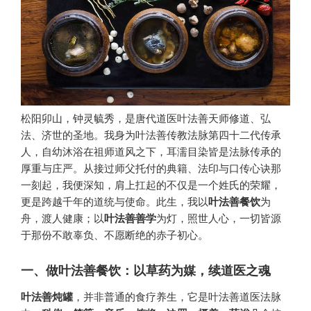
松阳卯山，钟灵毓秀，是唐代道医叶法善天师修道、弘
法、济世的圣地。我身为叶法善传教法脉第四十二代传承
人，自幼沐浴在祖师道风之下，耳濡目染皆是法脉传承的
厚重与庄严。从接过师父托付的典籍、法印与口传心诀那
一刻起，我便深知，肩上扛起的不仅是一个姓氏的荣耀，
更是跨越千年的道统与使命。此生，我以
叶法善餐饮
为
舟，渡人健康；以
叶法善善学
为灯，照世人心，一切皆源
于那份不敢辜负、不愿断绝的赤子初心。
一、做叶法善餐饮：以草药为媒，续道医之魂
叶法善炖罐
，并非普通的食疗养生，它是叶法善道医法脉