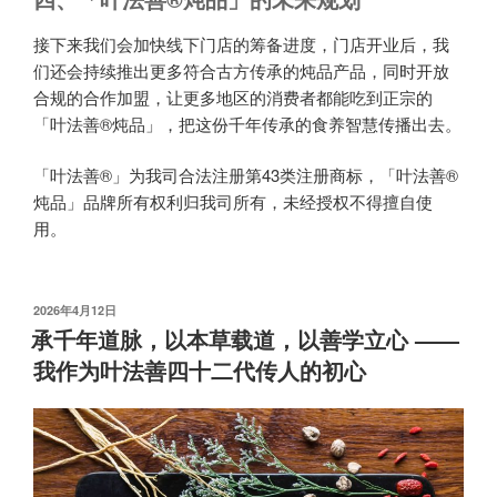
接下来我们会加快线下门店的筹备进度，门店开业后，我
们还会持续推出更多符合古方传承的炖品产品，同时开放
合规的合作加盟，让更多地区的消费者都能吃到正宗的
「叶法善®炖品」，把这份千年传承的食养智慧传播出去。
「叶法善®」为我司合法注册第43类注册商标，「叶法善®
炖品」品牌所有权利归我司所有，未经授权不得擅自使
用。
发
2026年4月12日
布
承千年道脉，以本草载道，以善学立心 ——
于
我作为叶法善四十二代传人的初心