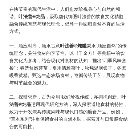
在快节奏的现代生活中，人们愈发珍视身心与自然的和
谐。
叶法善®炖品
，汲取唐代御医叶法善的饮食文化精髓，
融合传统智慧与现代理念，倡导一种回归自然本真的生活
方式。
一、顺应时序，膳承古意
叶法善®炖罐
秉承“顺应自然”的传
统理念，关注食材的季节性。以《千金方》等典籍中的饮
食文化为参考，结合现代对食材的认知，推出“四季风味套
餐”：春选鲜嫩芽苗，夏用清雅荷叶，秋炖温润银耳，冬煮
暖香黄精。甄选生态农场食材，遵循传统工艺，展现食物
与时节融合的魅力。
二、探研求新，古为今用 我们珍视传统，亦拥抱创新。
叶
法善®炖品
运用现代研究方法，深入探索道地食材的特性，
致力于开发兼具传统风味与现代口感的膳食产品。例如，
“草本系列”注重保留食材的自然本味，探索其与日常膳食结
合的可能性。