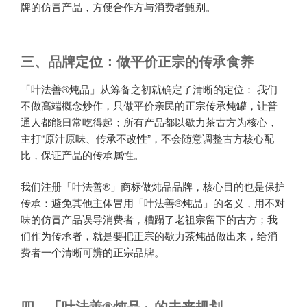
牌的仿冒产品，方便合作方与消费者甄别。
三、品牌定位：做平价正宗的传承食养
「叶法善®炖品」从筹备之初就确定了清晰的定位： 我们
不做高端概念炒作，只做平价亲民的正宗传承炖罐，让普
通人都能日常吃得起；所有产品都以歇力茶古方为核心，
主打“原汁原味、传承不改性”，不会随意调整古方核心配
比，保证产品的传承属性。
我们注册「叶法善®」商标做炖品品牌，核心目的也是保护
传承：避免其他主体冒用「叶法善®炖品」的名义，用不对
味的仿冒产品误导消费者，糟蹋了老祖宗留下的古方；我
们作为传承者，就是要把正宗的歇力茶炖品做出来，给消
费者一个清晰可辨的正宗品牌。
四、「叶法善®炖品」的未来规划