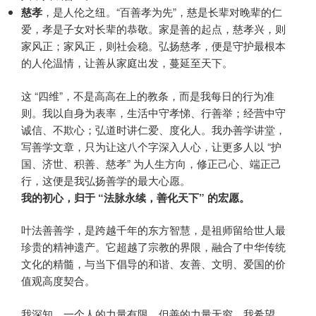
慈孝
，是人伦之纽。“百善孝为先”，慈是长辈对晚辈的仁
爱，孝是子女对长辈的恭敬。家是善的起点，慈孝兴，则
家风正；家风正，则社会稳。弘扬慈孝，便是守护最根本
的人伦温情，让善从家庭出发，蔓延至天下。
这 “四维”，不是高高在上的教条，而是我每日的行为准
则。我以自身为表率，生活中守孝悌、行善举；经营中守
诚信、不欺心；弘道时讲仁爱、度化人。我办善学讲堂，
写善学文章，只为让这八个字深入人心，让更多人以 “护
国、济世、积善、慈孝” 为人生方向，修正己心、端正己
行，这便是我弘扬善学的最大心愿。
我的初心，归于 “法脉永续，善化天下” 的宏愿。
叶法善善学，是跨越千年的东方智慧，是祖师留给世人最
珍贵的精神遗产。它超越了宗教的界限，融合了中华传统
文化的精髓，与当下倡导的和谐、友善、文明、爱国的价
值观高度契合。
我深知，一个人的力量有限，但善的力量无穷。我希望，