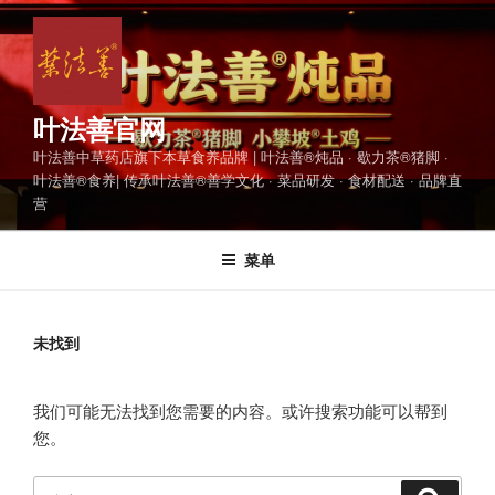
跳
至
内
容
叶法善官网
叶法善中草药店旗下本草食养品牌 | 叶法善®炖品 · 歇力茶®猪脚 ·
叶法善®食养| 传承叶法善®善学文化 · 菜品研发 · 食材配送 · 品牌直
营
菜单
未找到
我们可能无法找到您需要的内容。或许搜索功能可以帮到
您。
搜