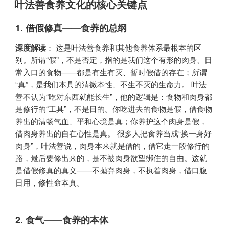
叶法善食养文化的核心关键点
于
1.
借假修真——食养的总纲
深度解读
​： 这是叶法善食养和其他食养体系最根本的区
别。所谓“假”，不是否定，指的是我们这个有形的肉身、日
常入口的食物——都是有生有灭、暂时假借的存在；所谓
“真”，是我们本具的清微本性、不生不灭的生命力。 叶法
善不认为“吃对东西就能长生”，他的逻辑是：食物和肉身都
是修行的“工具”，不是目的。你吃进去的食物是假，借食物
养出的清畅气血、平和心境是真；你养护这个肉身是假，
借肉身养出的自在心性是真。 很多人把食养当成“换一身好
肉身”，叶法善说，肉身本来就是借的，借它走一段修行的
路，最后要修出来的，是不被肉身欲望绑住的自由。这就
是借假修真的真义——不抛弃肉身，不执着肉身，借口腹
日用，修性命本真。
2.
食气——食养的本体