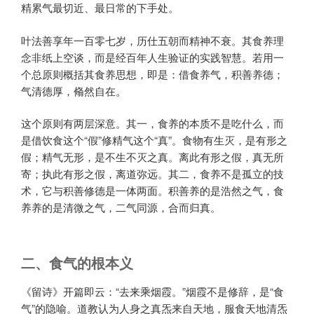
精累气最切近、最日常的下手处。
叶法善享年一百零七岁，历仕五朝而精神不衰。其食养理
念非纸上空谈，而是经百年人生验证的实践智慧。若用一
个总原则概括其食养思想，即是：借食养气，积善养德；
气清德厚，翛然自在。
这个原则有两层深意。其一，食养的本质不是吃什么，而
是借饮食这个“假”修精气这个“真”。食物有生灭，是有形之
假；精气无形，是不生不灭之真。离此有形之假，真无所
寄；执此有形之假，离道弥远。其二，食养不是孤立的技
术，它与积善修德是一体两面。积善养的是浩然之气，食
养养的是清微之气，二气同源，合而归真。
二、食气的根本义
《留诗》开篇即云：“去来乘烟霞。”烟霞不是修辞，是“食
气”的隐喻。道教认为人身之真炁来自天地，服食天地清炁