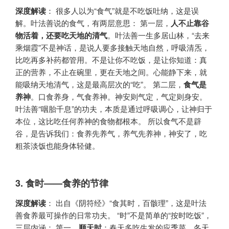
深度解读
​： 很多人以为“食气”就是不吃饭吐纳，这是误
解。叶法善说的食气，有两层意思： 第一层，​
人不止靠谷
物活着，还要吃天地的清气
​。叶法善一生多居山林，“去来
乘烟霞”不是神话，是说人要多接触天地自然，呼吸清炁，
比吃再多补药都管用。不是让你不吃饭，是让你知道：真
正的营养，不止在碗里，更在天地之间。心能静下来，就
能吸纳天地清气，这是最高层次的“吃”。 第二层，​
食气是
养神
​。口食养身，气食养神。神安则气定，气定则身安。
叶法善“咽胎千息”的功夫，本质是通过呼吸调心，让神归于
本位，这比吃任何养神的食物都根本。 所以食气不是辟
谷，是告诉我们：食养先养气，养气先养神，神安了，吃
粗茶淡饭也能身体轻健。
3.
食时——食养的节律
深度解读
​： 出自《阴符经》“食其时，百骸理”，这是叶法
善食养最可操作的日常功夫。 “时”不是简单的“按时吃饭”，
三层内涵： 第一，​
顺天时
​：春天多吃生发的应季菜，冬天