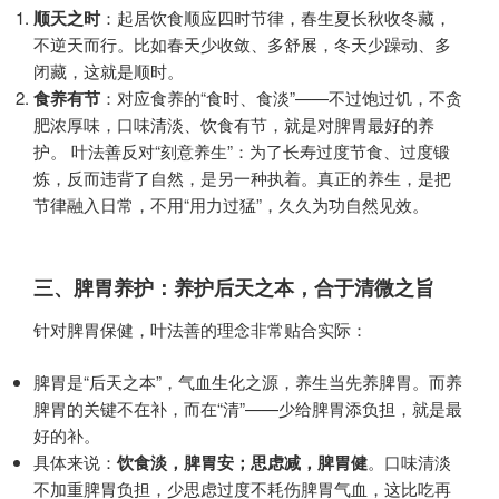
顺天之时
​：起居饮食顺应四时节律，春生夏长秋收冬藏，
不逆天而行。比如春天少收敛、多舒展，冬天少躁动、多
闭藏，这就是顺时。
食养有节
​：对应食养的“食时、食淡”——不过饱过饥，不贪
肥浓厚味，口味清淡、饮食有节，就是对脾胃最好的养
护。 叶法善反对“刻意养生”：为了长寿过度节食、过度锻
炼，反而违背了自然，是另一种执着。真正的养生，是把
节律融入日常，不用“用力过猛”，久久为功自然见效。
三、脾胃养护：养护后天之本，合于清微之旨
针对脾胃保健，叶法善的理念非常贴合实际：
脾胃是“后天之本”，气血生化之源，养生当先养脾胃。而养
脾胃的关键不在补，而在“清”——少给脾胃添负担，就是最
好的补。
具体来说：​
饮食淡，脾胃安；思虑减，脾胃健
​。口味清淡
不加重脾胃负担，少思虑过度不耗伤脾胃气血，这比吃再