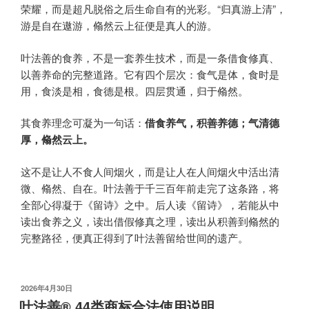
荣耀，而是超凡脱俗之后生命自有的光彩。“归真游上清”，
游是自在遨游，翛然云上征便是真人的游。
叶法善的食养，不是一套养生技术，而是一条借食修真、
以善养命的完整道路。它有四个层次：食气是体，食时是
用，食淡是相，食德是根。四层贯通，归于翛然。
其食养理念可凝为一句话：​
借食养气，积善养德；气清德
厚，翛然云上。​
这不是让人不食人间烟火，而是让人在人间烟火中活出清
微、翛然、自在。叶法善于千三百年前走完了这条路，将
全部心得凝于《留诗》之中。后人读《留诗》，若能从中
读出食养之义，读出借假修真之理，读出从积善到翛然的
完整路径，便真正得到了叶法善留给世间的遗产。
发
2026年4月30日
布
叶法善® 44类商标合法使用说明