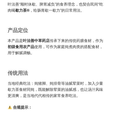
叶法善“顺时休歇、脾胃减负”的食养理念，也契合民间“吃
肉喝
歇力茶®
，给肠胃歇一歇力”的日常用法。
产品定位
本产品是
叶法善中草药店
传承下来的传统药膳食材，作为
初级食用农产品
使用，可作为家庭炖煮肉类的搭配食材，
用于解腻调畅。
传统用法
当地经典吃法：炖猪脚、炖排骨等油腻荤菜时，加入少量
歇力茶食材同炖，既能解除荤菜的油腻感，也让汤汁风味
更清爽，是当地代代相传的家常食养吃法。
合规提示：