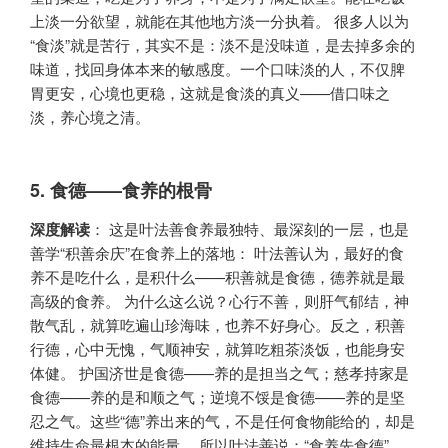
上淡一分欲望，就能在其他地方淡一分执着。 很多人以为
“食淡”就是苦行，其实不是：淡不是没味道，是去掉多余的
味道，找回身体本来的敏感度。一个口味淡的人，不仅脾
胃更安，心境也更稳，这就是食淡的真义——借口味之
淡，养心境之清。
5.
食德——食养的根骨
深度解读
​： 这是叶法善食养最独特、最深刻的一层，也是
善学“积善余庆”在食养上的落地： 叶法善认为，最好的食
养不是吃什么，是积什么——积善就是食德，德养就是最
高级的食养。 为什么这么说？心行不善，则肝气郁结，神
散气乱，就算吃遍山珍海味，也养不好身心。反之，积善
行德，心中无愧，气顺神安，就算吃粗茶淡饭，也能身安
体健。 护国济世是食德——养的是担当之气；慈孝持家是
食德——养的是和顺之气；逆境不馁是食德——养的是坚
忍之气。这些“德”养出来的气，不是任何食物能给的，却是
维持生命最根本的能量。 所以叶法善说：“食养先食德”