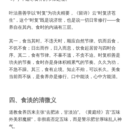
叶法善善学以“时复”为功夫精要，《留诗》云“时复济苍
生”，这个“时复”既是说济世，也是说一切日常修行——食
养自在其内。食时的内涵有三层。
其一，食当其时。不违天时，顺应自然节律。饥而后食，
不饥不食；日出而作，日入而息，饮食起居皆与四时合
序。其二，食有节律。不暴不滥，不贪不迫。时复积善是
功夫的节奏，食时亦是身体积精累气的节奏。久久为功，
不急不躁。其三，食有止境。知止不殆，可以长久。美食
当前而不纵，是食养亦是修行。口中能淡，心中方能清。
四、食淡的清微义
道教食养历来主张“去肥浓，甘淡泊”。《黄庭经》言“五味
外美邪魔腥”，非彻底否定五味，而是警示肥甘厚味乱人神
气。