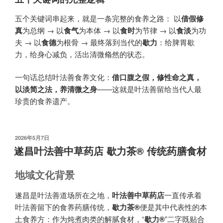
五个关键词串起来，就是一条完整的食养之路： 以
借假修
真
为总纲 → 以
食气
为本体 → 以
食时
为节律 → 以
食淡
为功
夫 → 以
食德
为根骨 → 最终落到当代的
歇力
​：给脾胃歇
力，给身心减负，活出清微翛然的状态。
一句话总结叶法善食养文化：​
借口腹之假，修性命之真，
以淡简之法，养清微之身
——这就是叶法善留给当代人最
珍贵的食养遗产。
发
2026年5月7日
布
遂昌叶法善中草药店 歇力茶®️ 传统药膳食材
于
地域文化背景
遂昌是叶法善道场所在之地，
叶法善中草药店
一直传承着
叶法善留下的食养药膳传统，
歇力茶®
便是其中代表性的本
土食养方：作为炖煮肉类的解腻食材，“
歇力®
”二字既贴合