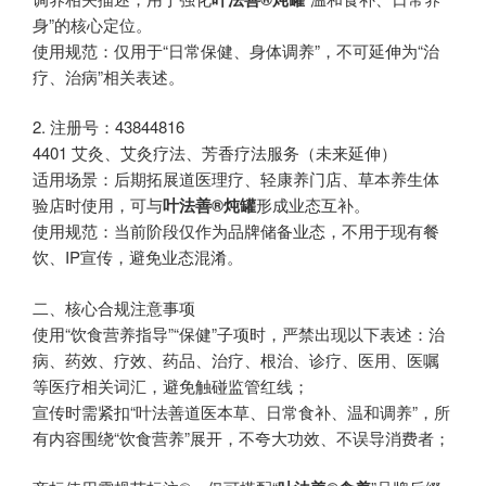
身”的核心定位。
使用规范：仅用于“日常保健、身体调养”，不可延伸为“治
疗、治病”相关表述。
2. 注册号：43844816
4401 艾灸、艾灸疗法、芳香疗法服务（未来延伸）
适用场景：后期拓展道医理疗、轻康养门店、草本养生体
验店时使用，可与
叶法善®炖罐
形成业态互补。
使用规范：当前阶段仅作为品牌储备业态，不用于现有餐
饮、IP宣传，避免业态混淆。
二、核心合规注意事项
使用“饮食营养指导”“保健”子项时，严禁出现以下表述：治
病、药效、疗效、药品、治疗、根治、诊疗、医用、医嘱
等医疗相关词汇，避免触碰监管红线；
宣传时需紧扣“叶法善道医本草、日常食补、温和调养”，所
有内容围绕“饮食营养”展开，不夸大功效、不误导消费者；