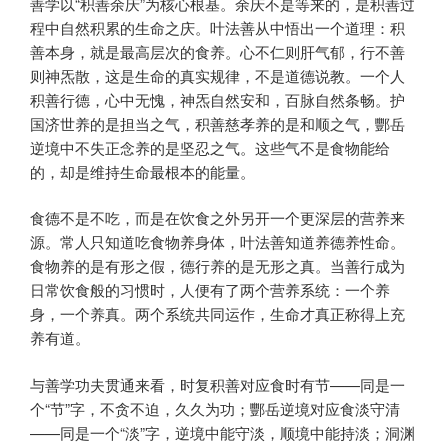
善学以“积善余庆”为核心根基。余庆不是等来的，是积善过
程中自然积累的生命之庆。叶法善从中悟出一个道理：积
善本身，就是最高层次的食养。心不仁则肝气郁，行不善
则神炁散，这是生命的真实规律，不是道德说教。一个人
积善行德，心中无愧，神炁自然安和，百脉自然条畅。护
国济世养的是担当之气，积善慈孝养的是和顺之气，酆岳
逆境中不失正念养的是坚忍之气。这些气不是食物能给
的，却是维持生命最根本的能量。
食德不是不吃，而是在饮食之外另开一个更深层的营养来
源。常人只知道吃食物养身体，叶法善知道养德养性命。
食物养的是有形之假，德行养的是无形之真。当善行成为
日常饮食般的习惯时，人便有了两个营养系统：一个养
身，一个养真。两个系统共同运作，生命才真正称得上充
养有道。
与善学功夫贯通来看，时复积善对应食时有节——同是一
个“节”字，不贪不迫，久久为功；酆岳逆境对应食淡守清
——同是一个“淡”字，逆境中能守淡，顺境中能持淡；洞渊