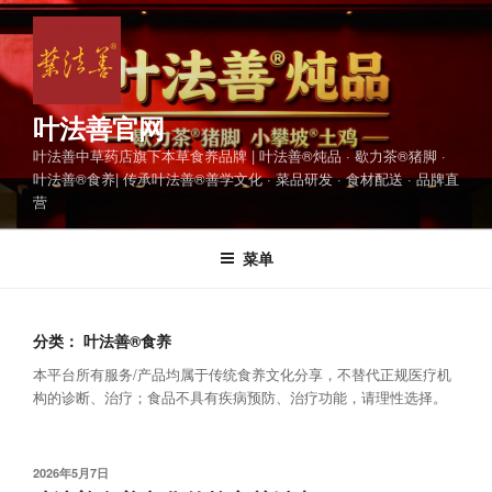
跳
至
内
容
叶法善官网
叶法善中草药店旗下本草食养品牌 | 叶法善®炖品 · 歇力茶®猪脚 ·
叶法善®食养| 传承叶法善®善学文化 · 菜品研发 · 食材配送 · 品牌直
营
菜单
分类：
叶法善®食养
本平台所有服务/产品均属于传统食养文化分享，不替代正规医疗机
构的诊断、治疗；食品不具有疾病预防、治疗功能，请理性选择。
发
2026年5月7日
布