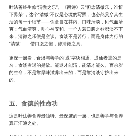
叶法善终生修“清微之乐”。《留诗》云“但念清微乐，谁忻
下界荣”，这个“清微”不仅是心境的写照，也必然贯穿其生
活的每一个细节——饮食自在其内。口味清淡，则气血清
爽；气血清爽，则心神安和。一个人若口腹之欲都淡不下
来，清微之乐便是空谈。食淡不是苦行，而是身体力行的
“清微”——借口腹之假，修清微之真。
更深一层看，食淡与善学的“退”字诀相通。退仙者退的是
名，食淡者退的是欲。能退才能清，能清才能久。百余岁
的生命，不是靠厚味滋养出来的，而是靠清淡守护出来
的。
五、食德的性命功
这是叶法善食养最独特、最深邃的一层，也是善学与食养
真正汇通之处。