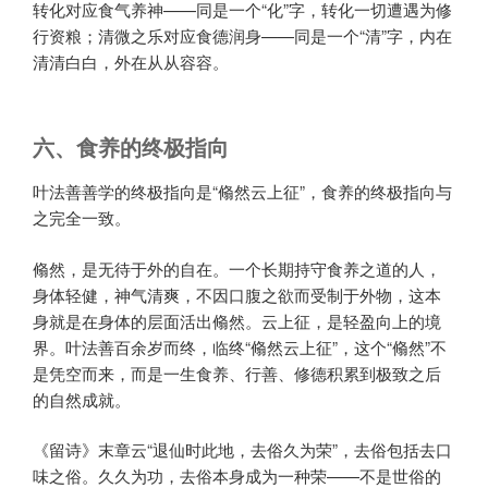
转化对应食气养神——同是一个“化”字，转化一切遭遇为修
行资粮；清微之乐对应食德润身——同是一个“清”字，内在
清清白白，外在从从容容。
六、食养的终极指向
叶法善善学的终极指向是“翛然云上征”，食养的终极指向与
之完全一致。
翛然，是无待于外的自在。一个长期持守食养之道的人，
身体轻健，神气清爽，不因口腹之欲而受制于外物，这本
身就是在身体的层面活出翛然。云上征，是轻盈向上的境
界。叶法善百余岁而终，临终“翛然云上征”，这个“翛然”不
是凭空而来，而是一生食养、行善、修德积累到极致之后
的自然成就。
《留诗》末章云“退仙时此地，去俗久为荣”，去俗包括去口
味之俗。久久为功，去俗本身成为一种荣——不是世俗的