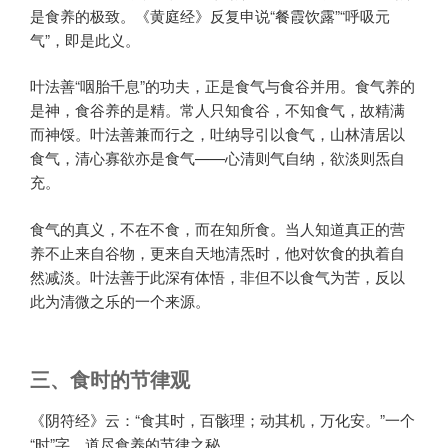
是食养的极致。《黄庭经》反复申说“餐霞饮露”“呼吸元
气”，即是此义。
叶法善“咽胎千息”的功夫，正是食气与食谷并用。食气养的
是神，食谷养的是精。常人只知食谷，不知食气，故精满
而神馁。叶法善兼而行之，吐纳导引以食气，山林清居以
食气，清心寡欲亦是食气——心清则气自纳，欲淡则炁自
充。
食气的真义，不在不食，而在知所食。当人知道真正的营
养不止来自谷物，更来自天地清炁时，他对饮食的执着自
然减淡。叶法善于此深有体悟，非但不以食气为苦，反以
此为清微之乐的一个来源。
三、食时的节律观
《阴符经》云：“食其时，百骸理；动其机，万化安。”一个
“时”字，道尽食养的节律之秘。