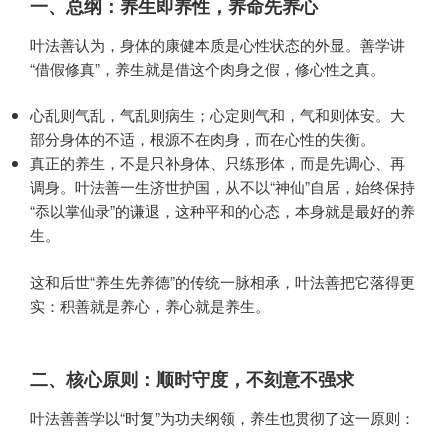
一、总纲：养生即养性，养命先养心
叶法善认为，身体的康健本质是心性状态的外显。善学讲
“借假修真”，养生就是借这个肉身之假，修心性之真。
心乱则气乱，气乱则病生；心定则气和，气和则体安。大
部分身体的不适，根源不在肉身，而在心性的失衡。
真正的养生，不是只补身体、只练形体，而是先调心、再
调身。叶法善一生济世护国，从不以“神仙”自居，始终保持
“忝以掌仙录”的谦退，这种平和的心态，本身就是最好的养
生。
这和后世“养生先养德”的传统一脉相承，叶法善把它落得更
实：积善就是养心，养心就是养生。
二、核心原则：顺时守度，不刻意不强求
叶法善善学以“时复”为功夫纲领，养生也贯彻了这一原则：