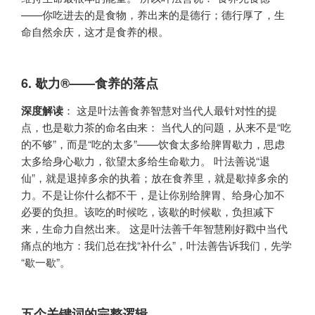
——你吃进去的是食物，养出来的是德行；德行厚了，生
命自然余庆，这才是食养的根。
6.
歇力®——食养的落点
深度解读
​： 这是叶法善食养智慧对当代人最针对性的提
点，也是歇力茶的命名由来： 当代人的问题，从来不是“吃
的不够”，而是“吃的太多”——饮食太多给脾胃歇力，思虑
太多给身心歇力，欲望太多给生命歇力。 叶法善说“退
仙”，就是退掉多余的执着；放在食养里，就是歇掉多余的
力。不是让你什么都不干，是让你别给脾胃、给身心加不
必要的负担。该吃的时候吃，该歇的时候歇，负担减下
来，生命力自然出来。 这是叶法善千年智慧刚好戳中当代
痛点的地方：我们总在找“补什么”，叶法善告诉我们，先学
“歇一歇”。
五个关键词的完整逻辑