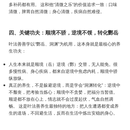
多补药都有用。 这和他“清微之乐”的价值追求一致：口味
清微，脾胃自然清微；身心清微，疾病自然难侵。
四、关键功夫：顺境不骄，逆境不馁，转化酆岳
叶法善善学以“酆岳、洞渊”为机用，这本身就是最核心的养
生功夫：
人生本来就是顺境（岳）逆境（酆）交替，无人能免。很
多慢性病、身心疾病，都来自逆境中焦虑内耗，顺境中骄
纵放纵。
真正的养生，不是躲避逆境，而是学会“洞渊转化”：逆境中
不颓丧，把考验当炼心；顺境中不贪婪，把福分当暂借。
顺逆都不放在心上，情志就不会过度起伏，气血自然调
畅。 这是叶法善养生最独特的地方：把人生遭遇都变成养
生的道场，不回避生活，反而在生活中炼出安稳的身心。