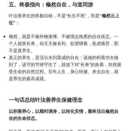
五、终极指向：翛然自在，与道同游
叶法善养生的终极目标，不是“长生不死”，而是
​“翛然云上
征”​
​：
翛然，就是不被外物束缚、不被情志拖累的自在状态。一
个人就算长寿，却天天被名利、欲望绑着，焦虑痛苦，那
不是真养生。
真正的养生，是活出水到渠成的自在：该做的积善功夫做
到了，该守的节律守住了，就放下对“长寿”的执着，坦然接
受生命的自然过程。百年人生，身心轻健、来去自在，就
是养生的最高成就。
一句话总结叶法善养生保健理念
以积善养心，以顺时调身，以转化安情，最终活出翛然自
在的生命状态。​