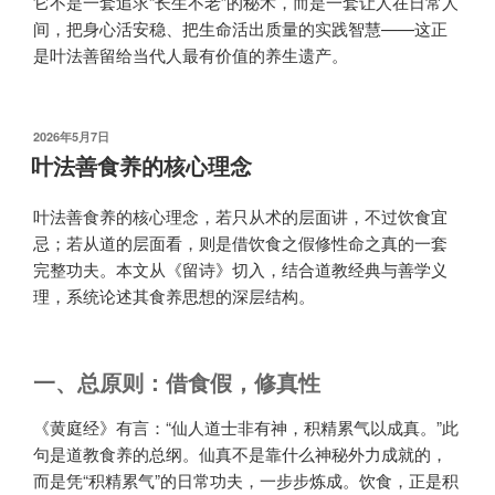
它不是一套追求“长生不老”的秘术，而是一套让人在日常人
间，把身心活安稳、把生命活出质量的实践智慧——这正
是叶法善留给当代人最有价值的养生遗产。
发
2026年5月7日
布
叶法善食养的核心理念
于
叶法善食养的核心理念，若只从术的层面讲，不过饮食宜
忌；若从道的层面看，则是借饮食之假修性命之真的一套
完整功夫。本文从《留诗》切入，结合道教经典与善学义
理，系统论述其食养思想的深层结构。
一、总原则：借食假，修真性
《黄庭经》有言：“仙人道士非有神，积精累气以成真。”此
句是道教食养的总纲。仙真不是靠什么神秘外力成就的，
而是凭“积精累气”的日常功夫，一步步炼成。饮食，正是积