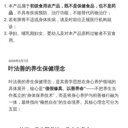
本产品属于
初级食用农产品
，既不是保健食品，也不是药
品
​，不具有疾病预防、治疗功能，不能替代药物治疗；
若有脾胃不适或身体疾病，请及时前往正规医疗机构就
诊；
孕妇、哺乳期妇女、婴幼儿及对本产品原料过敏者不宜食
用。
发
2026年5月7日
布
叶法善的养生保健理念
于
叶法善的养生保健理念，是其善学思想在身心养护领域的
具体展开，核心是
​“借假修真、以善养命”​
——不把养生当
作孤立的“身体保养技术”，而是将身心养护与积善修行融为
一体，最终指向“翛然自在”的生命境界。其核心理念可分为
五层：