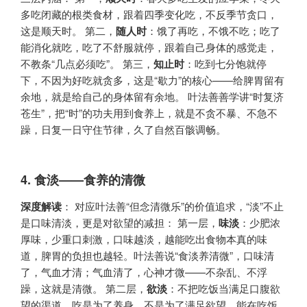
多吃闭藏的根类食材，跟着四季变化吃，不反季节贪口，
这是顺天时。 第二，​
随人时
​：饿了再吃，不饿不吃；吃了
能消化就吃，吃了不舒服就停，跟着自己身体的感觉走，
不教条“几点必须吃”。 第三，​
知止时
​：吃到七分饱就停
下，不因为好吃就贪多，这是“歇力”的核心——给脾胃留有
余地，就是给自己的身体留有余地。 叶法善善学讲“时复济
苍生”，把“时”的功夫用到食养上，就是不贪不暴、不急不
躁，日复一日守住节律，久了自然百骸调畅。
4.
食淡——食养的清微
深度解读
​： 对应叶法善“但念清微乐”的价值追求，“淡”不止
是口味清淡，更是对欲望的减担： 第一层，​
味淡
​：少肥浓
厚味，少重口刺激，口味越淡，越能吃出食物本真的味
道，脾胃的负担也越轻。叶法善说“食淡养清微”，口味清
了，气血才清；气血清了，心神才微——不杂乱、不浮
躁，这就是清微。 第二层，​
欲淡
​：不把吃饭当满足口腹欲
望的渠道，吃是为了养身，不是为了满足欲望。能在吃饭