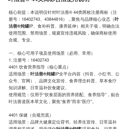
于
核心前提：本说明仅针对叶法善® 44类两枚注册商标（注
册号：16402743、43844816），聚焦与品牌核心业态（
叶
法善®炖罐
IP、食补科普、康养延伸）相关子项，明确合法
使用范围、禁用场景，规避宣传违规风险，确保商标使用
合规、专业。
一、核心可用子项及使用场景（必用、常用）
1. 注册号：16402743
4401 饮食营养指导（核心重点）
适用场景：
叶法善®炖罐
IP全平台内容（抖音、小红书、公
众号、官网）、品牌文化宣传、食养理念科普、草本食疗
知识讲解、日常温补饮食建议。
使用规范：仅用于“饮食层面的营养搭配、食养指导”，贴合
叶法善道医本草文化，聚焦“食养”而非“医疗”。
4401 保健（合规兜底）
适用场景：品牌大健康定位背书、轻养生宣传、日常温补
调养相关描述，用于强化
叶法善®炖罐
“温和食补、日常养