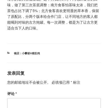
味，做了第三次茶底调整：南方食客怕茶味太浓，我们把
茶包占比下调了5%；北方食客喜欢更明显的草本香，保留
了原配比，分两个版本给合作门店，让不同地方的客人都
能喝到对味的古方炖罐。每一次调整，都是为了让古方更
适合当下人的口味。
分
镇店：小攀坡®猪肚鸡
类
发表回复
您的邮箱地址不会被公开。
必填项已用
*
标注
评论
*