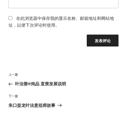
在此浏览器中保存我的显示名称、邮箱地址和网站地
址，以便下次评论时使用。
文
上
上一篇
章
一
叶法善®炖品 直营发展说明
导
篇
航
文
下
下一篇
章
一
朱口捉龙叶法意祖师故事
篇
文
章