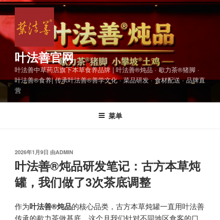
跳
至
内
容
叶法善官网
叶法善中草药店旗下本草食养品牌 | 叶法善®炖品 · 歇力茶®猪脚 ·
叶法善®食养| 传承叶法善®善学文化 · 菜品研发 · 食材配送 · 品牌直
营
菜单
发
2026年1月9日
由
ADMIN
布
叶法善®炖品研发笔记：古方本草炖
于
罐，我们做了3次茶底调整
作为
叶法善®炖品
的核心品类，古方本草炖罐一直用叶法善
传承的歇力茶做基底。这个月我们针对不同地区食客的口