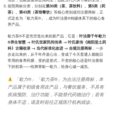
按照商标分类，分别在
第30类（茶、茶饮料）、第5类（药
茶）、第43类（茶馆餐饮）​
等核心类别成功注册商标，正
式定名为「歇力茶®」，成为叶法善®炖罐体系下的核心食
养产品。
歇力茶®不是凭空造出来的新产品，它是：​
叶法善千年歇力
®养生智慧 → 叶氏世家民间传承 → 叶氏家传《南阳堂土药
科》古籍收录 → 当代标准化改进 → 合规注册商标
​，一步
步走出来的，从千年丹道心法，变成了今天普通人都能日
常用的食养药膳，变的是形式，不变的核心还是叶法善留
下的初衷——给脾胃歇一歇力，给身心减一减负。
「歇力®」「歇力茶®」为合法注册商标，本
产品属于初级食用农产品，与餐饮服务。不具有
疾病预防、治疗功能，不能替代药物治疗；若有
身体不适，请及时前往正规医疗机构就诊。