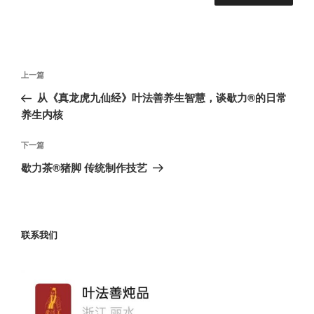
文
上
上一篇
章
一
从《真龙虎九仙经》叶法善养生智慧，谈歇力®️的日常
导
篇
养生内核
航
文
章
下
下一篇
一
歇力茶®猪脚 传统制作技艺
篇
文
章
联系我们