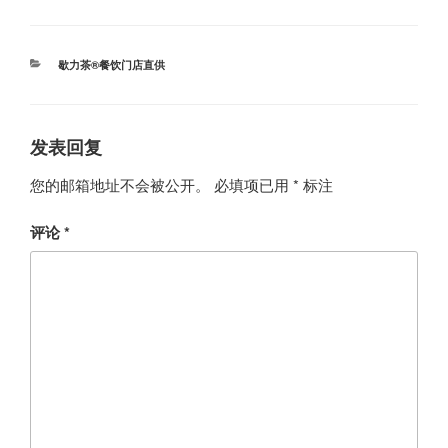
分
歇力茶®餐饮门店直供
类
发表回复
您的邮箱地址不会被公开。
必填项已用
*
标注
评论
*