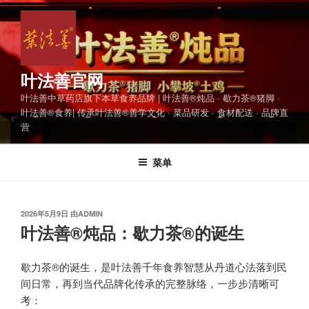
跳
至
内
容
叶法善官网
叶法善中草药店旗下本草食养品牌 | 叶法善®炖品 · 歇力茶®猪脚 ·
叶法善®食养| 传承叶法善®善学文化 · 菜品研发 · 食材配送 · 品牌直
营
菜单
发
2026年5月9日
由
ADMIN
布
叶法善®炖品：歇力茶®的诞生
于
歇力茶®的诞生，是叶法善千年食养智慧从丹道心法落到民
间日常，再到当代品牌化传承的完整脉络，一步步清晰可
考：