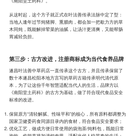
《南阳堂土药科》。
从这时起，这个方子就正式在叶法善传承法脉中定了型：
当地人逢年过节炖猪脚、熏腊肉，都会加一把歇力方的草
木同炖，既能解掉荤菜的油腻，让汤汁更清爽，又能帮肠
胃减轻负担。
第三步：古方改进，注册商标成为当代食养品牌
遂昌叶法善中草药店一直传承这个古方，并且传承保留了
数十本遂昌松阳本地方言写的草药古籍传承明代清代原
本，为了让这份千年智慧适配当代人的生活，品牌方以
《南阳堂土药科》的古方为基础，做了符合现代食品安全
标准的改进。
保留原方“清轻解腻、性味平和”的核心，所有原料都调整为
国家卫健委药食同源目录内的食材，符合食品安全要求；
优化工艺，做成方便日常使用的袋泡茶/炖料包，既能日常
泡饮，也能直接加进炖肉里，适配当代人快节奏的生活；