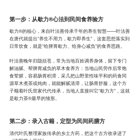
第一步：从歇力®心法到民间食养验方
歇力®的核心，来自叶法善传承千年的养生智慧——叶法善
在唐代就提出“养生不用力，歇力即养生”，这套思想落实到
日常饮食，就是“给脾胃歇力、给身心减负”的食养思路。
叶法善晚年归隐括苍，常为当地百姓调养身体，留下专门
解油腻、帮脾胃减负的草木食养方：当地山民劳作后常饱
食荤腥，容易肠胃积滞，采几把山野里性味平和的药食同
源草木煮茶或炖肉，就能解腻清滞，让肠胃舒服，这个方
子顺着叶氏世家代代传承，当地人直接叫它“歇力方”，这就
是歇力茶®最早的雏形。
第二步：录入古籍，定型为民间药膳方
清代叶氏整理家族传承的乡土方药，把这个古方收录进了