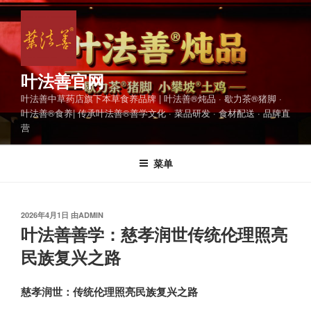
跳
至
内
容
叶法善官网
叶法善中草药店旗下本草食养品牌 | 叶法善®炖品 · 歇力茶®猪脚 ·
叶法善®食养| 传承叶法善®善学文化 · 菜品研发 · 食材配送 · 品牌直
营
菜单
发
2026年4月1日
由
ADMIN
布
叶法善善学：慈孝润世传统伦理照亮
于
民族复兴之路
慈孝润世：传统伦理照亮民族复兴之路