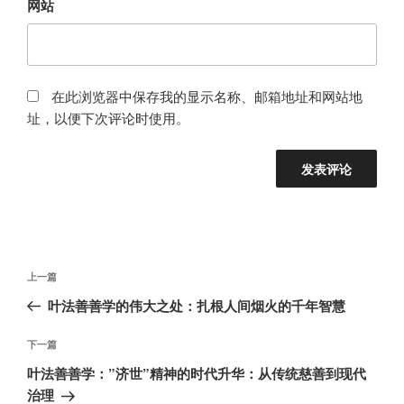
网站
在此浏览器中保存我的显示名称、邮箱地址和网站地
址，以便下次评论时使用。
文
上
上一篇
章
一
叶法善善学的伟大之处：扎根人间烟火的千年智慧
导
篇
航
文
下
下一篇
章
一
叶法善善学：”济世”精神的时代升华：从传统慈善到现代
篇
治理