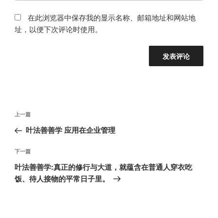
在此浏览器中保存我的显示名称、邮箱地址和网站地
址，以便下次评论时使用。
文
上
上一篇
章
一
叶法善善学 应用在企业管理
导
篇
航
文
下
下一篇
章
一
叶法善善学:真正的修行与大道，就蕴含在普通人穿衣吃
篇
饭、待人接物的平常日子里。
文
章