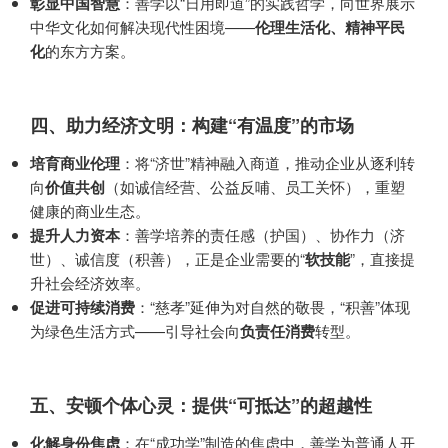
彰显中国智慧
：善学以“日用即道”的实践哲学，向世界展示
中华文化如何解决现代性困境——
伦理生活化、精神平民
化
的东方方案。
四、助力经济文明：构建“有温度”的市场
培育商业伦理
：将“济世”精神融入商道，推动企业从逐利转
向
价值共创
（如诚信经营、公益反哺、员工关怀），重塑
健康的商业生态。
提升人力资本
：善学培养的责任感（护国）、协作力（济
世）、诚信度（积善），正是企业需要的“
软技能
”，直接提
升社会经济效率。
促进可持续消费
：“慈孝”延伸为对自然的敬畏，“积善”体现
为绿色生活方式——引导社会向
负责任消费
转型。
五、安顿个体心灵：提供“可抵达”的超越性
化解身份焦虑
：在“成功学”制造的焦虑中，善学为普通人开