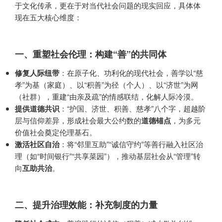
于文化传承，更在于对当代社会问题的现实回应，具体体
现在五大核心维度：
一、重塑社会伦理：构建“善”的共同体
修复人际纽带
：在原子化、功利化的现代社会，善学以“慈
孝”为基（家庭）、以“积善”为径（个人）、以“济世”为网
（社群），重建“由亲及疏”的情感联结，化解人际冷漠。
提供道德共识
：“护国、济世、积善、慈孝”八个字，超越阶
层与信仰差异，形成社会最大公约数的
道德锚点
，为多元
价值社会奠定伦理基石。
激活社区自治
：将“邻里互助”“诚信守约”等善行融入社区治
理（如“时间银行”“共享菜园”），推动基层社会从“管理”转
向
互助共治
。
二、提升治理效能：补充制度的力量