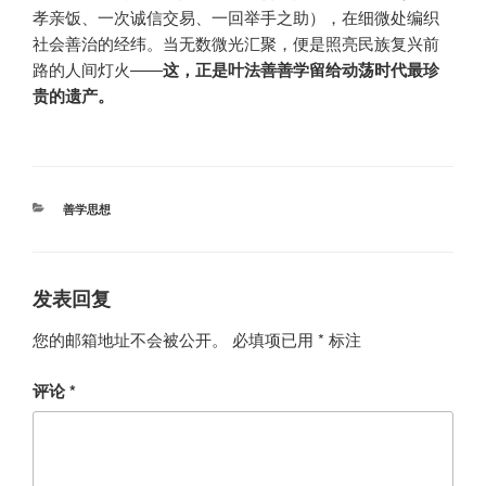
孝亲饭、一次诚信交易、一回举手之助），在细微处编织
社会善治的经纬。当无数微光汇聚，便是照亮民族复兴前
路的人间灯火——
这，正是叶法善善学留给动荡时代最珍
贵的遗产。
分
善学思想
类
发表回复
您的邮箱地址不会被公开。
必填项已用
*
标注
评论
*