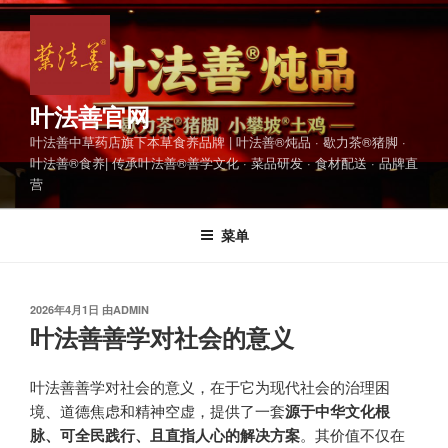
跳
至
内
容
叶法善官网
叶法善中草药店旗下本草食养品牌 | 叶法善®炖品 · 歇力茶®猪脚 ·
叶法善®食养| 传承叶法善®善学文化 · 菜品研发 · 食材配送 · 品牌直
营
菜单
发
2026年4月1日
由
ADMIN
布
叶法善善学对社会的意义
于
叶法善善学对社会的意义，在于它为现代社会的治理困
境、道德焦虑和精神空虚，提供了一套
源于中华文化根
脉、可全民践行、且直指人心的解决方案
。其价值不仅在