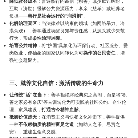
降低社会成本
：普遍践行的诚信（积善）减少欺诈纠纷，
互助（济世）缓解公共资源压力，孝亲（慈孝）减轻养老
负担——
善行是社会运行的“润滑剂”
。
化解治理盲区
：当法律难以约束的领域（如网络暴力、冷
漠旁观），善学通过唤醒良知与责任感，从源头减少失范
行为，形成
柔性治理屏障
。
培育公共精神
：将“护国”具象化为环保行动、社区服务、爱
岗敬业，使抽象的国家认同转化为
可操作的公民责任
，增
强社会凝聚力。
三、滋养文化自信：激活传统的生命力
让传统“活”在当下
：善学拒绝将经典束之高阁，而是将“积
善之家必有余庆”等古训转化为可实践的社区公约、企业伦
理、家风建设，
打通古今精神血脉
。
抵御价值虚无
：在消费主义与快餐文化冲击下，善学提供
一种
不依赖物质的精神富足之道
（如助人之乐、尽责之
安），重建生命意义感。