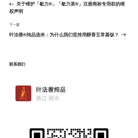
一
关于维护「歇力®」「歇力茶®」注册商标专用权的维
导
篇
权声明
航
文
章
下
下一篇
一
叶法善®炖品选米：为什么我们坚持用醇香五常蒸饭？
篇
文
章
联系我们