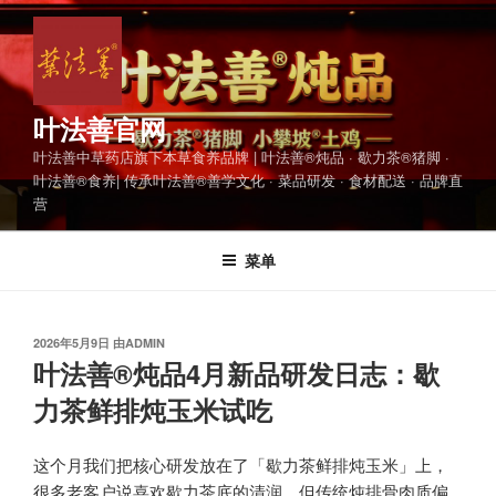
跳
至
内
容
叶法善官网
叶法善中草药店旗下本草食养品牌 | 叶法善®炖品 · 歇力茶®猪脚 ·
叶法善®食养| 传承叶法善®善学文化 · 菜品研发 · 食材配送 · 品牌直
营
菜单
发
2026年5月9日
由
ADMIN
布
叶法善®炖品4月新品研发日志：歇
于
力茶鲜排炖玉米试吃
这个月我们把核心研发放在了「歇力茶鲜排炖玉米」上，
很多老客户说喜欢歇力茶底的清润，但传统炖排骨肉质偏