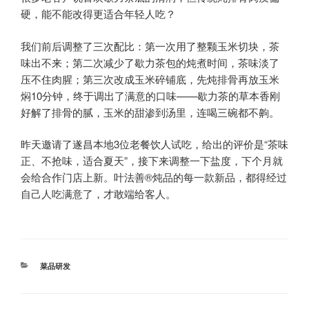
硬，能不能改得更适合年轻人吃？
我们前后调整了三次配比：第一次用了整颗玉米切块，茶
味出不来；第二次减少了歇力茶包的炖煮时间，茶味淡了
压不住肉腥；第三次改成玉米碎铺底，先炖排骨再放玉米
焖10分钟，终于调出了满意的口味——歇力茶的草本香刚
好解了排骨的腻，玉米的甜渗到汤里，连喝三碗都不齁。
昨天邀请了遂昌本地3位老餐饮人试吃，给出的评价是“茶味
正、不抢味，适合夏天”，接下来调整一下盐度，下个月就
会给合作门店上新。叶法善®炖品的每一款新品，都得经过
自己人吃满意了，才敢端给客人。
分
菜品研发
类