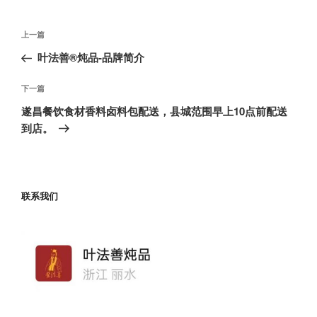
文
上
上一篇
章
一
叶法善®炖品-品牌简介
导
篇
航
文
下
下一篇
章
一
遂昌餐饮食材香料卤料包配送，县城范围早上10点前配送
篇
到店。
文
章
联系我们