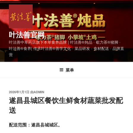
跳
至
内
容
叶法善官网
叶法善中草药店旗下本草食养品牌 | 叶法善®炖品 · 歇力茶®猪脚 ·
叶法善®食养| 传承叶法善®善学文化 · 菜品研发 · 食材配送 · 品牌直
营
菜单
发
2026年1月1日
由
ADMIN
布
遂昌县城区餐饮生鲜食材蔬菜批发配
于
送
配送范围：遂昌县城城区。