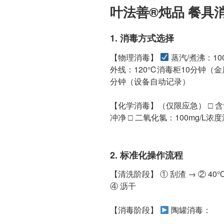
布
叶法善®️炖品 餐具
于
1. 消毒方式选择
【物理消毒】
蒸汽/煮沸：1
外线：120℃消毒柜10分钟（
分钟（设备自动记录）
【化学消毒】（仅限应急） □ 含
冲净 □ 二氧化氯：100mg/L
2. 标准化操作流程
【清洗阶段】 ① 刮渣 → ② 4
④ 沥干
【消毒阶段】
陶罐消毒：