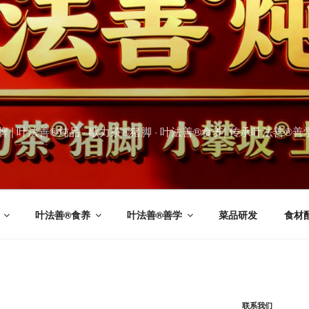
叶法善®炖品 · 歇力茶®猪脚 · 叶法善®食养| 传承叶法善®善学文化
叶法善®食养
叶法善®善学
菜品研发
食材
联系我们