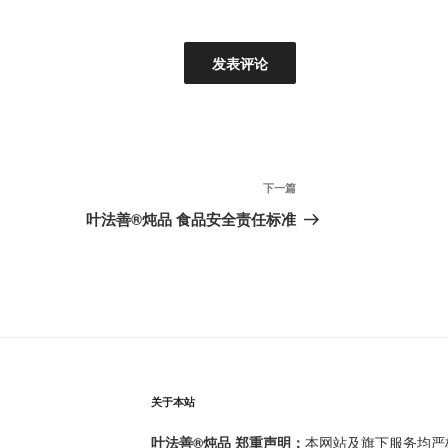
下
下一篇
一
叶法善®️炖品 食品安全责任标准
篇
文
章
关于本站
叶法善®炖品 郑重声明：
本网站及旗下服务均严