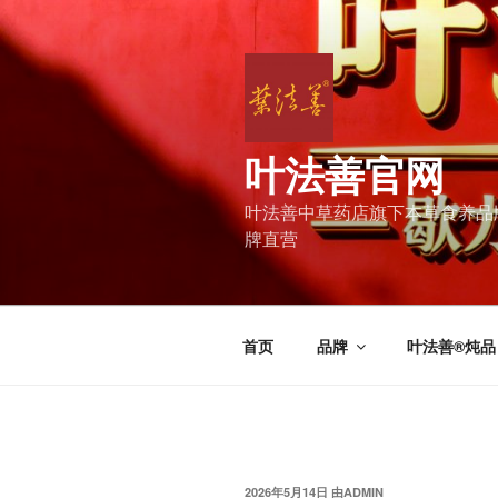
跳
至
内
容
叶法善官网
叶法善中草药店旗下本草食养品牌 | 
牌直营
首页
品牌
叶法善®炖品
发
2026年5月14日
由
ADMIN