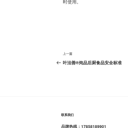
时使用。
文
上
上一篇
章
一
叶法善®️炖品后厨食品安全标准
篇
导
文
航
章
联系我们
品牌热线：17858189901