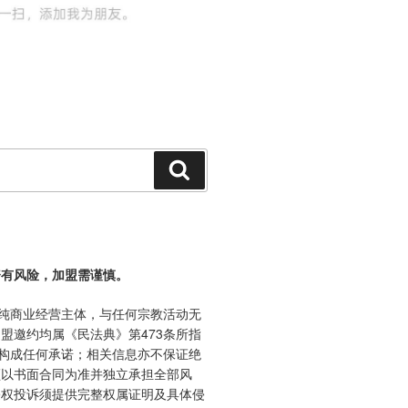
搜
索
资有风险，加盟需谨慎。
纯商业经营主体，与任何宗教活动无
盟邀约均属《民法典》第473条所指
不构成任何承诺；相关信息亦不保证绝
须以书面合同为准并独立承担全部风
侵权投诉须提供完整权属证明及具体侵