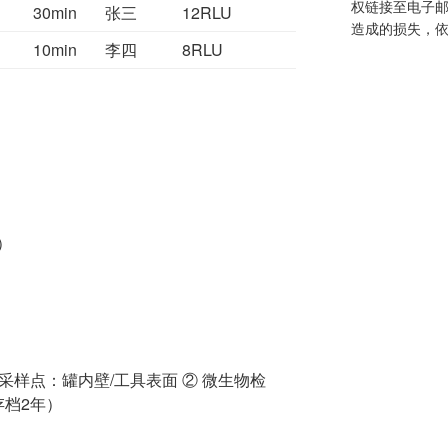
权链接至电子
30min
张三
12RLU
造成的损失，依
10min
李四
8RLU
）
采样点：罐内壁/工具表面 ② 微生物检
存档2年）