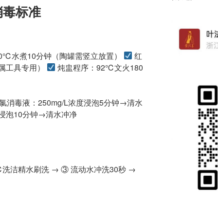
消毒标准
00℃水煮10分钟（陶罐需竖立放置）
红
金属工具专用）
炖盅程序：92℃文火180
氯消毒液：250mg/L浓度浸泡5分钟→清水
浓度浸泡10分钟→清水冲净
0℃洗洁精水刷洗 → ③ 流动水冲洗30秒 →